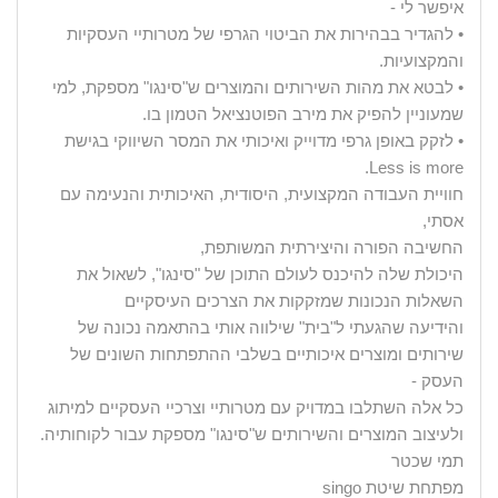
איפשר לי -
• להגדיר בבהירות את הביטוי הגרפי של מטרותיי העסקיות
והמקצועיות.
• לבטא את מהות השירותים והמוצרים ש"סינגו" מספקת, למי
שמעוניין להפיק את מירב הפוטנציאל הטמון בו.
• לזקק באופן גרפי מדוייק ואיכותי את המסר השיווקי בגישת
Less is more.
חוויית העבודה המקצועית, היסודית, האיכותית והנעימה עם
אסתי,
החשיבה הפורה והיצירתית המשותפת,
היכולת שלה להיכנס לעולם התוכן של "סינגו", לשאול את
השאלות הנכונות שמזקקות את הצרכים העיסקיים
והידיעה שהגעתי ל"בית" שילווה אותי בהתאמה נכונה של
שירותים ומוצרים איכותיים בשלבי ההתפתחות השונים של
העסק -
כל אלה השתלבו במדויק עם מטרותיי וצרכיי העסקיים למיתוג
ולעיצוב המוצרים והשירותים ש"סינגו" מספקת עבור לקוחותיה.
תמי שכטר
מפתחת שיטת singo