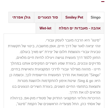
Singo
Smiley Pet
סוד הנעורים
גולן אפרתי
אהבה - מעבדות ים המלח
Wet-let
"סינגו" היא הרבה מעבר לעסק עבורי.
זוהי יציאה לאור של דרך חיים, אופן מחשבה, ביטוי של תקשורת
טבעית עבורי והגשמת חלום של יצירת 'יש מאין' בעולם.
החזון ללמד דרך מעשית נגישה ויעילה לחיות חיים מלאים,
מדויקים ונכונים, בעזרת שפע השירים המקיפים אותנו במהלך
חיינו - מהווה מגדלור עבורי לדרכי המקצועית והאישית בחיים.
"Singo" מבטאת את הדרך המעשית והיישומית לכך, וכשמה כן
היא: Sing & go: שיטת אימון להתקדמות ולהשגת מטרות
ותוצאות בתחומי החיים השונים, בעזרת השירים הנוגעים בנו
ומראים לנו את הדרך.
ההיכרות והליווי המקצועי ההדוק של סטודיו מוק-אפ, בניהולה
של אסתי כהן, החל מצעדיה הראשונים של הקמת "סינגו",