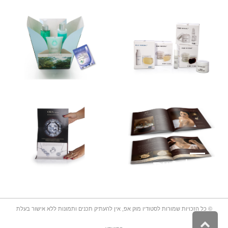
FISHER
ALIVE
GROUP
אריזות, לוגואים,
לוגואים, לקוחות,
לקוחות, מיתוג,
מיתוג, פסיפס
פסיפס
PURE
MINERAL
NAHARA
אריזות, לקוחות,
מיתוג, שילוט,
אריזות, לוגואים,
תקשורת שיווקית
לקוחות, פסיפס
קולקציית
MORIAH
קולקציית
ORA
לקוחות, מודעות,
מיתוג, פסיפס,
© כל הזכויות שמורות לסטודיו מוק אפ, אין להעתיק תכנים ותמונות ללא אישור בעלת
פרסום, קטלוגים,
לוגואים, לקוחות,
תערוכות, תקשורת
מודעות, מיתוג,
גלילה
שייוקית
קטלוגים