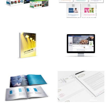
מיתוג, פסיפס,
מיתוג, פסיפס, שילוט,
קטלוגים
תקשורת שיווקית
טבע –
תעשיות
פרמצבטיות
FLAME-
OUT
אריזות, לקוחות,
מוצרים, מיתוג, עיצוב
אריזות, פסיפס,
אריזות, לוגואים,
קטלוגים, תקשורת
לקוחות, מיתוג,
שיווקית
תקשורת שיווקית
גולן אפרתי
SINGO
אינטרנט, לוגואים,
אריזות, לוגואים,
לקוחות, מיתוג
לקוחות, מיתוג, ניירת
BRONFMAN