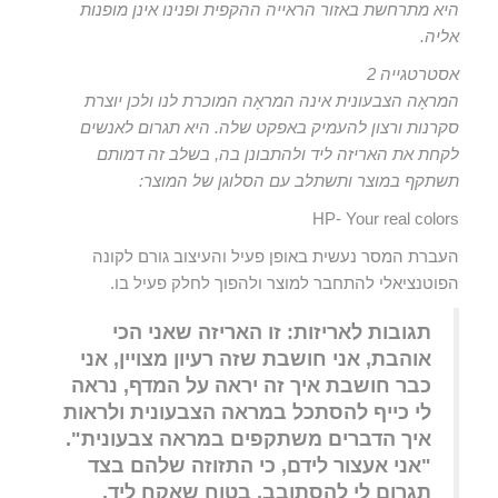
היא מתרחשת באזור הראייה ההקפית ופנינו אינן מופנות
אליה.
אסטרטגייה 2
המראָה הצבעונית אינה המראָה המוכרת לנו ולכן יוצרת
סקרנות ורצון להעמיק באפקט שלה. היא תגרום לאנשים
לקחת את האריזה ליד ולהתבונן בה, בשלב זה דמותם
תשתקף במוצר ותשתלב עם הסלוגן של המוצר:
HP- Your real colors
העברת המסר נעשית באופן פעיל והעיצוב גורם לקונה
הפוטנציאלי להתחבר למוצר ולהפוך לחלק פעיל בו.
תגובות לאריזות: זו האריזה שאני הכי
אוהבת, אני חושבת שזה רעיון מצויין, אני
כבר חושבת איך זה יראה על המדף, נראה
לי כייף להסתכל במראה הצבעונית ולראות
איך הדברים משתקפים במראה צבעונית".
"אני אעצור לידם, כי התזוזה שלהם בצד
תגרום לי להסתובב, בטוח שאקח ליד,