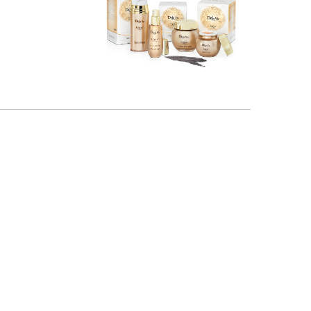
DEJA VU
אריזות, לוגואים, לקוחות,
מודעות, מנכ״ל, קטלוגים,
תקשורת שייוקית