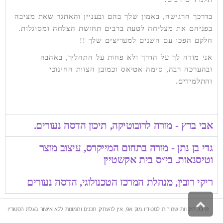
בדרכך הרגישה, באמון שלך בהם ובעניין והאתגר שאת מציבה
בפניהם את מצליחה לטעת ברבים תחושת הצלחה ומסוגלות.
חלקם הפכו עם השנים למעריצים שלך !!
אני מודה לך על הדרך ולא פחות על התהליך, באהבה
ובהערכה רבה, סימה אטיאס וכמובן הצוות החינוכי
והתלמידים.
אבי ברץ - מורה לרובוטיקה, תיכון הדסה נעורים.
גדי בן נתן - מורה בתחום המייקרס, עיצוב מוצר
וטיסנאות. בי״ס בית אקשטיין
ריקי רובין, מנהלת המרכז הטכנולוגי, הדסה נעורים
גלילה
לראש
© כל הזכויות שמורות לסטודיו מוק אפ, אין להעתיק תכנים ותמונות ללא אישור בעלת הסטודיו
העמוד